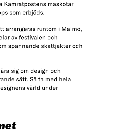
fa Kamratpostens maskotar
ops som erbjöds.
tt arrangeras runtom i Malmö,
delar av festivalen och
nom spännande skattjakter och
 lära sig om design och
erande sätt. Så ta med hela
designens värld under
met