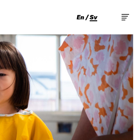
En
Sv