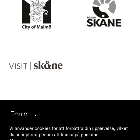
y
i
o
o
f
n
M
S
a
k
l
å
m
n
V
ö
e
i
s
i
t
S
k
å
n
e
Vi använder cookies för att förbättra din upplevelse, vilket
du accepterar genom att klicka på godkänn.