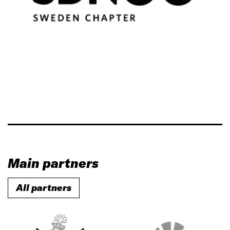
Main partners
All partners
C
R
i
e
t
g