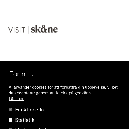
n
V
e
i
s
i
t
S
k
å
n
e
Vi använder cookies för att förbättra din upplevelse, vilket
du accepterar genom att klicka på godkänn.
Läs mer
Southern Sweden Design Days arrangeras av
Form/Design
Funktionella
Center
– den främsta mötesplatsen för arkitektur, design och
Statistik
konsthantverk i södra Sverige. 22–25 maj 2025 hålls femte
upplagan av Southern Sweden Design Days – en