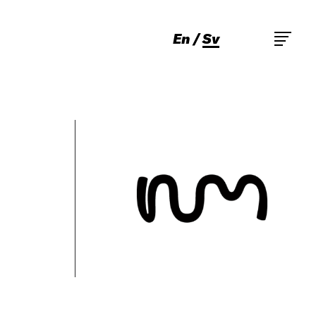
En
Sv