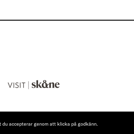
V
i
s
i
t
S
k
å
n
e
ket du accepterar genom att klicka på godkänn.