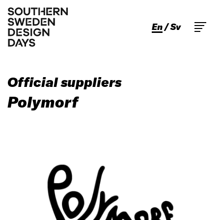
En
Sv
Official suppliers
Polymorf