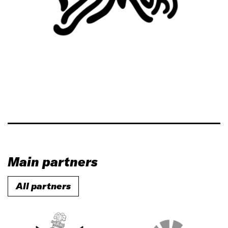
Main partners
All partners
C
R
i
e
t
g