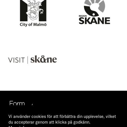
y
i
o
o
f
n
M
S
a
k
l
å
m
n
V
ö
e
i
s
i
t
S
k
å
n
e
Vi använder cookies för att förbättra din upplevelse, vilket
du accepterar genom att klicka på godkänn.